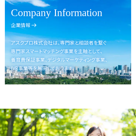
Company Information
企業情報
アスクプロ株式会社は、
専門家と相談者を繋ぐ
専門家スマートマッチング事業を
主軸として、
養育費保証事業、
デジタルマーケティング事業、
IVR事業等を展開しております。