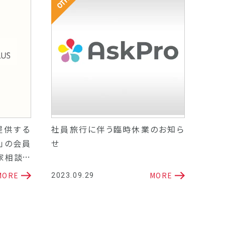
その他
その
提供する
社員旅行に伴う臨時休業のお知ら
類似
」の会員
せ
まし
家相談サ
MORE
MORE
2023.09.29
2023