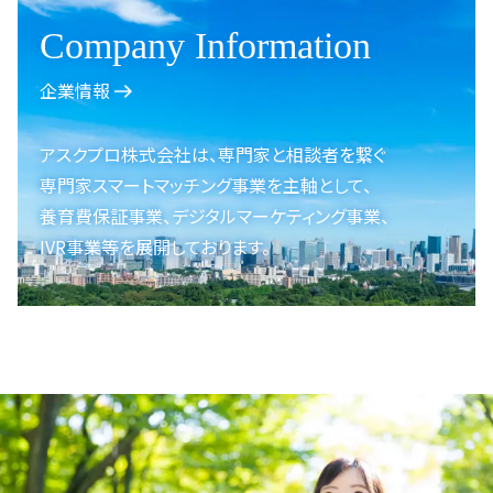
Company Information
企業情報
アスクプロ株式会社は、
専門家と相談者を繋ぐ
専門家スマートマッチング事業を
主軸として、
養育費保証事業、
デジタルマーケティング事業、
IVR事業等を展開しております。