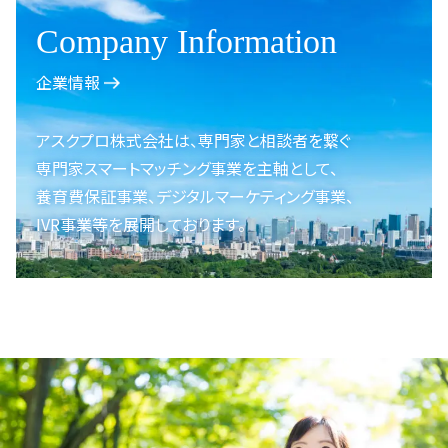
Company Information
企業情報
アスクプロ株式会社は、
専門家と相談者を繋ぐ
専門家スマートマッチング事業を
主軸として、
養育費保証事業、
デジタルマーケティング事業、
IVR事業等を展開しております。