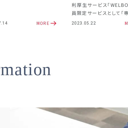
利厚生サービス「WELBO
員限定サービスとして「
談サポート窓口」を開設
MORE
M
7.14
2023.05.22
rmation