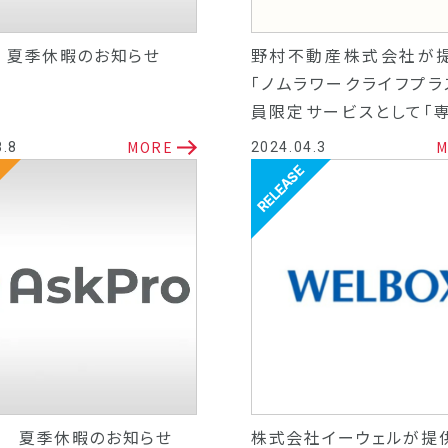
年 夏季休暇のお知らせ
野村不動産株式会社が
「ノムラワークライフプラ
員限定サービスとして「
談サポート窓口」を開設
MORE
M
8.8
2024.04.3
リリース
3年 夏季休暇のお知らせ
株式会社イーウェルが提