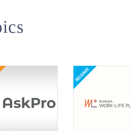
ics
リリース