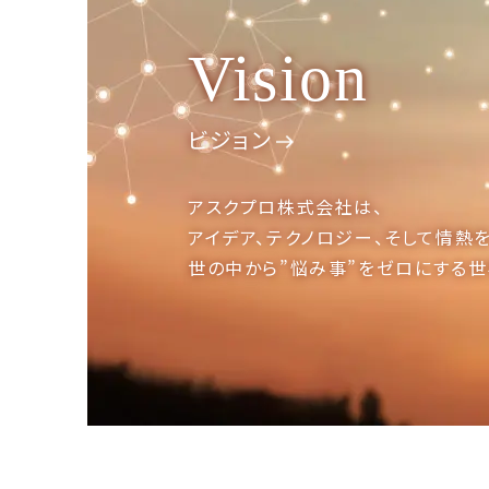
Vision
ビジョン
アスクプロ株式会社は、
アイデア、テクノロジー、
そして情熱を
世の中から”悩み事”を
ゼロにする世