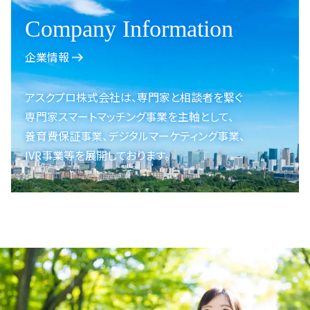
Company Information
企業情報
アスクプロ株式会社は、
専門家と相談者を繋ぐ
専門家スマートマッチング事業を
主軸として、
養育費保証事業、
デジタルマーケティング事業、
IVR事業等を展開しております。