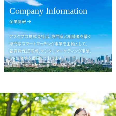
Company Information
企業情報
アスクプロ株式会社は、
専門家と相談者を繋ぐ
専門家スマートマッチング事業を
主軸として、
養育費保証事業、
デジタルマーケティング事業、
IVR事業等を展開しております。