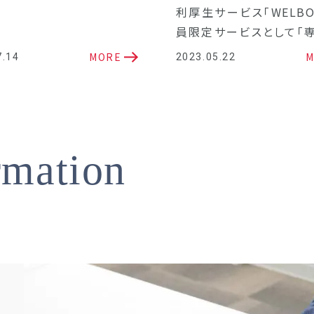
利厚生サービス「WELBO
員限定サービスとして「
談サポート窓口」を開設
MORE
M
7.14
2023.05.22
rmation