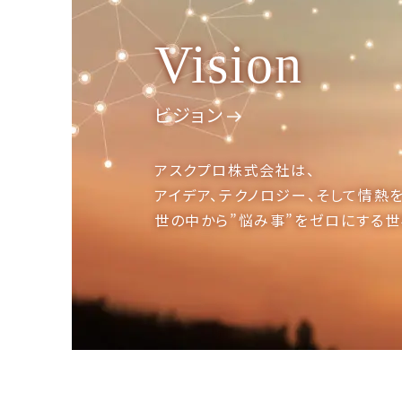
Vision
ビジョン
アスクプロ株式会社は、
アイデア、テクノロジー、
そして情熱を
世の中から”悩み事”を
ゼロにする世