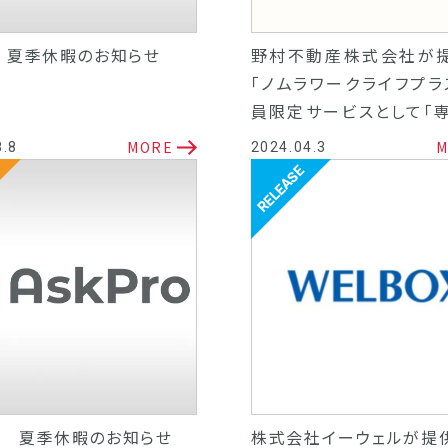
年 夏季休暇のお知らせ
野村不動産株式会社が
「ノムラワークライフプラ
員限定サービスとして「
談サポート窓口」を開設
MORE
M
8.8
2024.04.3
リリース
3年 夏季休暇のお知らせ
株式会社イーウェルが提