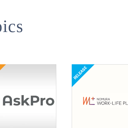
ics
リリース