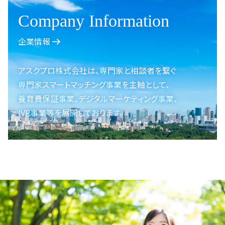
Company Information
企業情報
アスクプロ株式会社は、
専門家と相談者を繋ぐ
専門家スマートマッチング事業を
主軸として、
養育費保証事業、
デジタルマーケティング事業、
IVR事業等を展開しております。