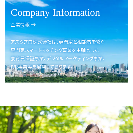
Company Information
企業情報
アスクプロ株式会社は、
専門家と相談者を繋ぐ
専門家スマートマッチング事業を
主軸として、
養育費保証事業、
デジタルマーケティング事業、
IVR事業等を展開しております。