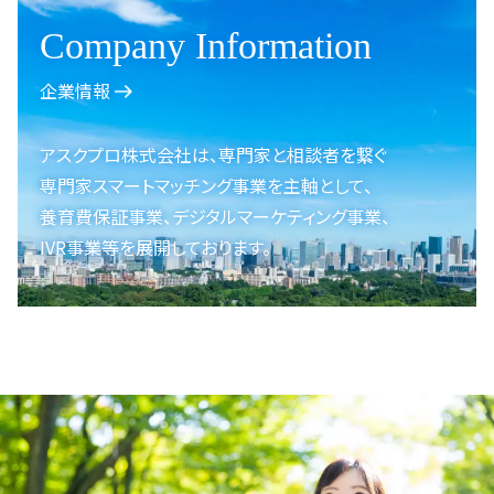
Company Information
企業情報
アスクプロ株式会社は、
専門家と相談者を繋ぐ
専門家スマートマッチング事業を
主軸として、
養育費保証事業、
デジタルマーケティング事業、
IVR事業等を展開しております。