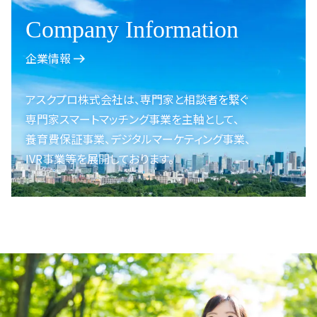
Company Information
企業情報
アスクプロ株式会社は、
専門家と相談者を繋ぐ
専門家スマートマッチング事業を
主軸として、
養育費保証事業、
デジタルマーケティング事業、
IVR事業等を展開しております。