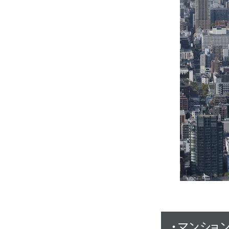
・
マンショ