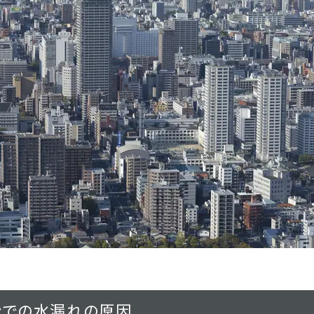
ン
で
の水漏れの原因