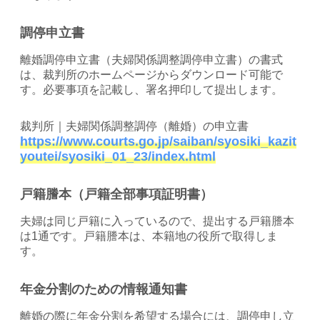
調停申立書
離婚調停申立書（夫婦関係調整調停申立書）の書式
は、裁判所のホームページからダウンロード可能で
す。必要事項を記載し、署名押印して提出します。
裁判所｜夫婦関係調整調停（離婚）の申立書
https://www.courts.go.jp/saiban/syosiki_kazit
youtei/syosiki_01_23/index.html
戸籍謄本（戸籍全部事項証明書）
夫婦は同じ戸籍に入っているので、提出する戸籍謄本
は1通です。戸籍謄本は、本籍地の役所で取得しま
す。
年金分割のための情報通知書
離婚の際に年金分割を希望する場合には、調停申し立