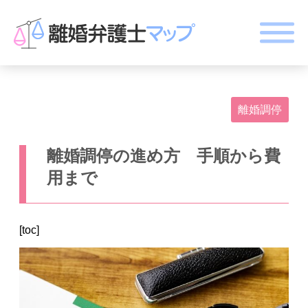
離婚調停
離婚調停の進め方 手順から費
用まで
[toc]