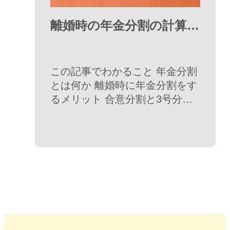
離婚時の年金分割の計算・
手続き方法【年金分割がで
きないケースや退職金に
この記事でわかること 年金分割
ついても解説】
とは何か 離婚時に年金分割をす
るメリット 合意分割と3号分割
とは何か、違いは何か 年金分割
をするメリット 年金分割をする
ことができないケースとは何か
年金分割の計算方法 年金分割の
手続き方法 …