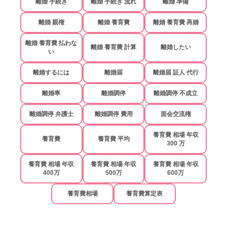
離婚 手続き
離婚 手続き 流れ
離婚 準備
離婚 親権
離婚 養育費
離婚 養育費 再婚
離婚 養育費 払わな
離婚 養育費 計算
離婚したい
い
離婚するには
離婚届
離婚届 証人 代行
離婚率
離婚調停
離婚調停 不成立
離婚調停 弁護士
離婚調停 費用
面会交流権
養育費 相場 年収
養育費
養育費 平均
300 万
養育費 相場 年収
養育費 相場 年収
養育費 相場 年収
400万
500万
600万
養育費相場
養育費算定表