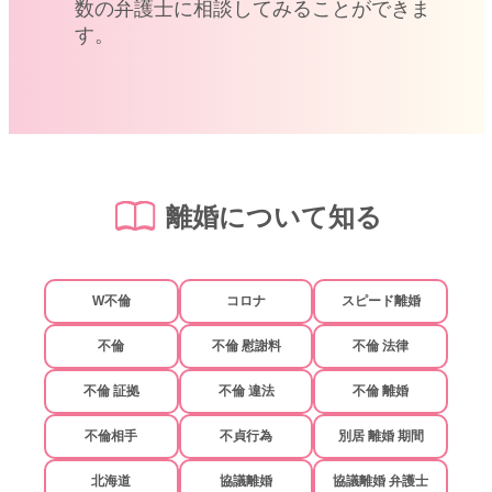
数の弁護士に相談してみることができま
す。
離婚について知る
W不倫
コロナ
スピード離婚
不倫
不倫 慰謝料
不倫 法律
不倫 証拠
不倫 違法
不倫 離婚
不倫相手
不貞行為
別居 離婚 期間
北海道
協議離婚
協議離婚 弁護士