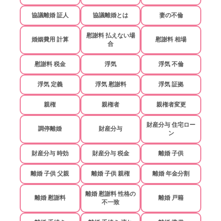
協議離婚 証人
協議離婚とは
妻の不倫
慰謝料 払えない場
婚姻費用 計算
慰謝料 相場
合
慰謝料 税金
浮気
浮気 不倫
浮気 定義
浮気 慰謝料
浮気 証拠
親権
親権者
親権者変更
財産分与 住宅ロー
調停離婚
財産分与
ン
財産分与 時効
財産分与 税金
離婚 子供
離婚 子供 父親
離婚 子供 親権
離婚 年金分割
離婚 慰謝料 性格の
離婚 慰謝料
離婚 戸籍
不一致