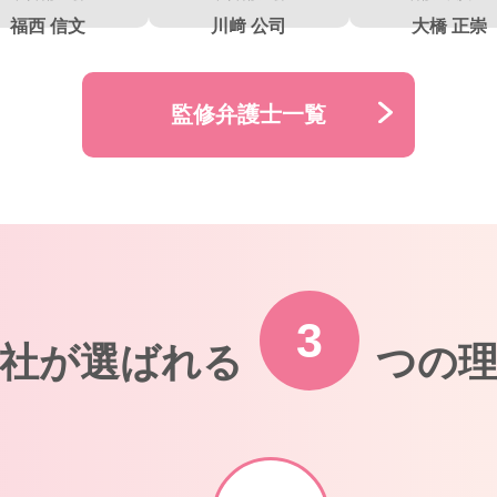
福西 信文
川﨑 公司
大橋 正崇
監修弁護士一覧
3
社が選ばれる
つの