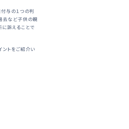
権付与の１つの判
過去など子供の親
所に訴えることで
イントをご紹介い