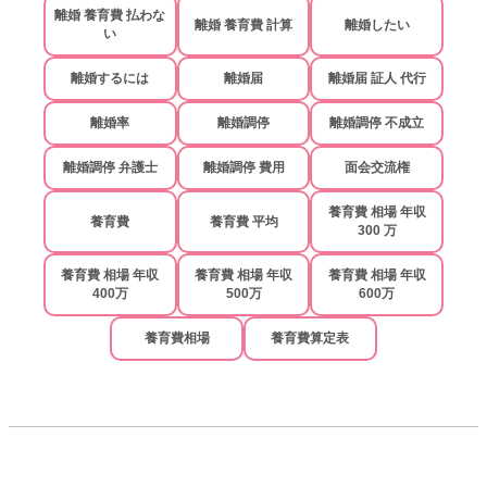
離婚 養育費 払わな
離婚 養育費 計算
離婚したい
い
離婚するには
離婚届
離婚届 証人 代行
離婚率
離婚調停
離婚調停 不成立
離婚調停 弁護士
離婚調停 費用
面会交流権
養育費 相場 年収
養育費
養育費 平均
300 万
養育費 相場 年収
養育費 相場 年収
養育費 相場 年収
400万
500万
600万
養育費相場
養育費算定表