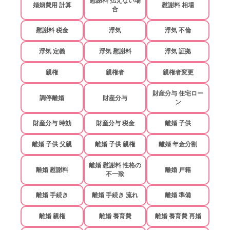
慰謝料 払えない場
婚姻費用 計算
慰謝料 相場
合
慰謝料 税金
浮気
浮気 不倫
浮気 定義
浮気 慰謝料
浮気 証拠
親権
親権者
親権者変更
財産分与 住宅ロー
調停離婚
財産分与
ン
財産分与 時効
財産分与 税金
離婚 子供
離婚 子供 父親
離婚 子供 親権
離婚 年金分割
離婚 慰謝料 性格の
離婚 慰謝料
離婚 戸籍
不一致
離婚 手続き
離婚 手続き 流れ
離婚 準備
離婚 親権
離婚 養育費
離婚 養育費 再婚