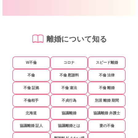
離婚について知る
W不倫
コロナ
スピード離婚
不倫
不倫 慰謝料
不倫 法律
不倫 証拠
不倫 違法
不倫 離婚
不倫相手
不貞行為
別居 離婚 期間
北海道
協議離婚
協議離婚 弁護士
協議離婚 証人
協議離婚とは
妻の不倫