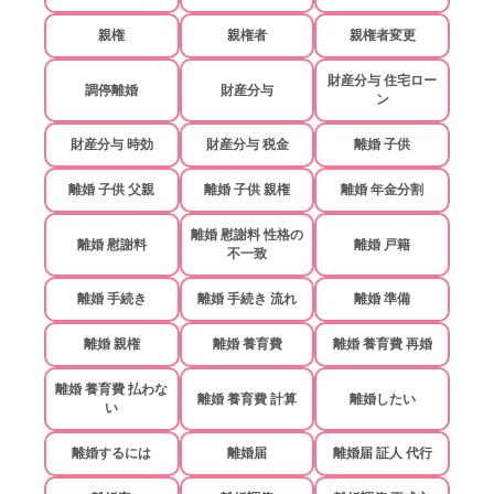
親権
親権者
親権者変更
財産分与 住宅ロー
調停離婚
財産分与
ン
財産分与 時効
財産分与 税金
離婚 子供
離婚 子供 父親
離婚 子供 親権
離婚 年金分割
離婚 慰謝料 性格の
離婚 慰謝料
離婚 戸籍
不一致
離婚 手続き
離婚 手続き 流れ
離婚 準備
離婚 親権
離婚 養育費
離婚 養育費 再婚
離婚 養育費 払わな
離婚 養育費 計算
離婚したい
い
離婚するには
離婚届
離婚届 証人 代行