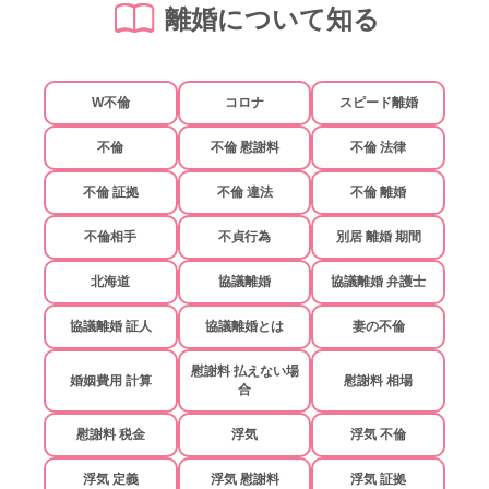
離婚について知る
W不倫
コロナ
スピード離婚
不倫
不倫 慰謝料
不倫 法律
不倫 証拠
不倫 違法
不倫 離婚
不倫相手
不貞行為
別居 離婚 期間
北海道
協議離婚
協議離婚 弁護士
協議離婚 証人
協議離婚とは
妻の不倫
慰謝料 払えない場
婚姻費用 計算
慰謝料 相場
合
慰謝料 税金
浮気
浮気 不倫
浮気 定義
浮気 慰謝料
浮気 証拠