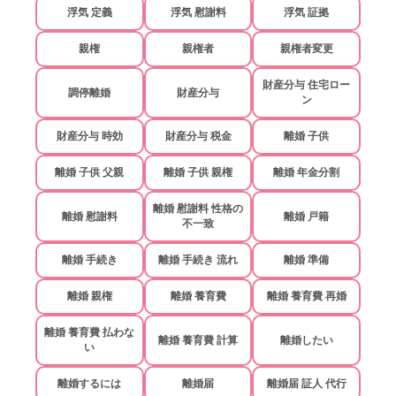
浮気 定義
浮気 慰謝料
浮気 証拠
親権
親権者
親権者変更
財産分与 住宅ロー
調停離婚
財産分与
ン
財産分与 時効
財産分与 税金
離婚 子供
離婚 子供 父親
離婚 子供 親権
離婚 年金分割
離婚 慰謝料 性格の
離婚 慰謝料
離婚 戸籍
不一致
離婚 手続き
離婚 手続き 流れ
離婚 準備
離婚 親権
離婚 養育費
離婚 養育費 再婚
離婚 養育費 払わな
離婚 養育費 計算
離婚したい
い
離婚するには
離婚届
離婚届 証人 代行