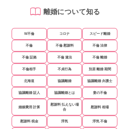
離婚について知る
W不倫
コロナ
スピード離婚
不倫
不倫 慰謝料
不倫 法律
不倫 証拠
不倫 違法
不倫 離婚
不倫相手
不貞行為
別居 離婚 期間
北海道
協議離婚
協議離婚 弁護士
協議離婚 証人
協議離婚とは
妻の不倫
慰謝料 払えない場
婚姻費用 計算
慰謝料 相場
合
慰謝料 税金
浮気
浮気 不倫