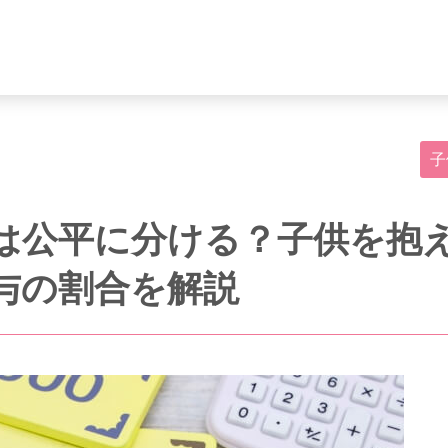
子
は公平に分ける？子供を抱
与の割合を解説