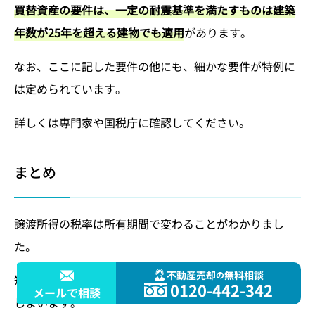
買替資産の要件は、一定の耐震基準を満たすものは建築
年数が25年を超える建物でも適用
があります。
なお、ここに記した要件の他にも、細かな要件が特例に
は定められています。
詳しくは専門家や国税庁に確認してください。
まとめ
譲渡所得の税率は所有期間で変わることがわかりまし
た。
不動産売却
無料相談
の
短期譲渡所得か長期譲渡所得かで、税金が大きく違って
0120-442-342
メールで相談
しまいます。