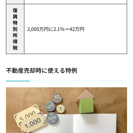
復
興
特
別
2,000万円に2.1％＝42万円
所
得
税
不動産売却時に使える特例