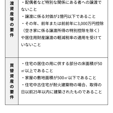
・配偶者など特別な関係にある者への譲渡で
渡
資
ないこと
産
・譲渡に係る対価が1憶円以下であること
等
・その年、前年または前前年に3,000万円控除
の
要
（空き家に係る譲渡所得の特別控除を除く）
件
や居住用財産譲渡の軽減税率の適用を受けて
いないこと
・住宅の居住の用に供する部分の床面積が50
買
替
㎡以上であること
資
・家屋の敷地面積が500㎡以下であること
産
・住宅中古住宅が耐火建築物の場合、取得の
の
要
日以前25年以内に建築されたものであること
件